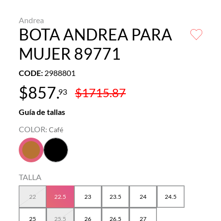
Andrea
BOTA ANDREA PARA
MUJER 89771
CODE
:
2988801
$
857
.
$
1715
.
87
93
Guía de tallas
COLOR
:
Café
TALLA
22
22.5
23
23.5
24
24.5
25
25.5
26
26.5
27