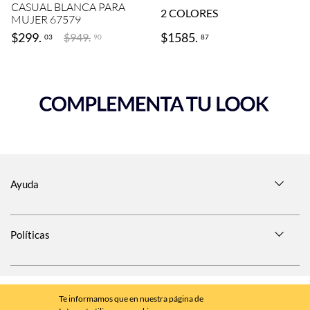
CASUAL BLANCA PARA
2
COLORES
MUJER 67579
$
299
.
$
1585
.
$
949
.
03
87
90
Ayuda
Políticas
SÍGUENOS EN
Te informamos que en nuestra página de