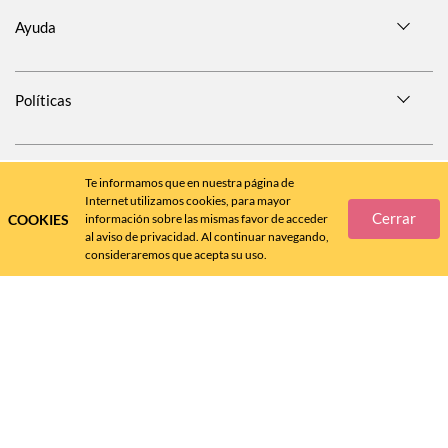
Ayuda
Políticas
SÍGUENOS EN
Te informamos que en nuestra página de
Internet utilizamos cookies, para mayor
Cerrar
COOKIES
información sobre las mismas favor de acceder
al aviso de privacidad. Al continuar navegando,
consideraremos que acepta su uso.
Call
Center
477 788 4600