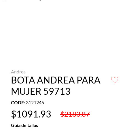
Andrea
BOTA ANDREA PARA
MUJER 59713
CODE
:
3121245
$
1091
.
93
$
2183
.
87
Guía de tallas