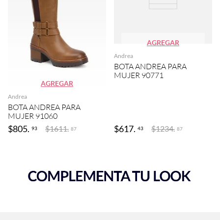
AGREGAR
Andrea
BOTA ANDREA PARA
MUJER 90771
AGREGAR
Andrea
BOTA ANDREA PARA
MUJER 91060
$
805
.
$
617
.
$
1611
.
$
1234
.
93
43
87
87