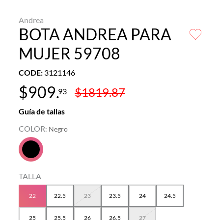
Andrea
BOTA ANDREA PARA
MUJER 59708
CODE
:
3121146
$
909
.
$
1819
.
87
93
Guía de tallas
COLOR
:
Negro
TALLA
22
22.5
23
23.5
24
24.5
25
25.5
26
26.5
27