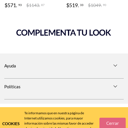
$
571
.
$
519
.
$
1143
.
$
1049
.
93
33
87
90
Ayuda
Políticas
SÍGUENOS EN
Te informamos que en nuestra página de
Internet utilizamos cookies, para mayor
Cerrar
COOKIES
información sobre las mismas favor de acceder