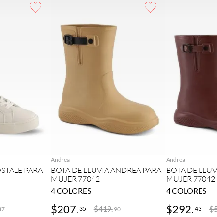
GAR
AGREGAR
AG
Andrea
Andrea
STALE PARA
BOTA DE LLUVIA ANDREA PARA
BOTA DE LLU
MUJER 77042
MUJER 77042
4
COLORES
4
COLORES
$
207
.
$
292
.
$
419
.
$
35
43
37
90