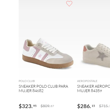
9
.
plataforma
10
.
adidas
AGREGAR
AGRE
POLO CLUB
AEROPOSTALE
SNEAKER POLO CLUB PARA
SNEAKER AEROPO
MUJER 84682
MUJER 84359
$
323
.
$
286
.
$
809
.
$
715
.
95
15
87