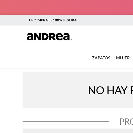
TU COMPRA ES
100% SEGURA
TÉRMINOS MÁS BUSCADOS
1
.
botas
ZAPATOS
MUJER
2
.
sandalias
3
.
tenis mujer
NO HAY 
4
.
zapatillas
5
.
tenis
6
.
tenis hombre
PR
7
.
botas mujer
8
.
flats