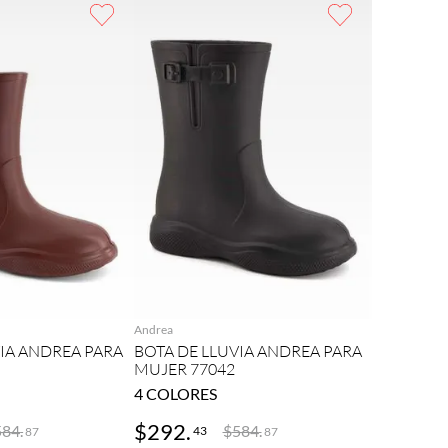
REGAR
AGREGAR
Andrea
VIA ANDREA PARA
BOTA DE LLUVIA ANDREA PARA
MUJER 77042
4
COLORES
$
292
.
584
.
$
584
.
43
87
87