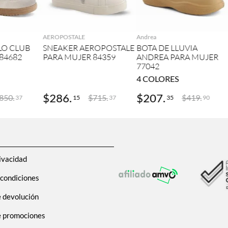
GAR
AGREGAR
AGREGAR
AEROPOSTALE
Andrea
LO CLUB
SNEAKER AEROPOSTALE
BOTA DE LLUVIA
84682
PARA MUJER 84359
ANDREA PARA MUJER
77042
4
COLORES
$
286
.
$
207
.
850
.
$
715
.
$
419
.
15
35
37
37
90
ivacidad
 condiciones
e devolución
de promociones