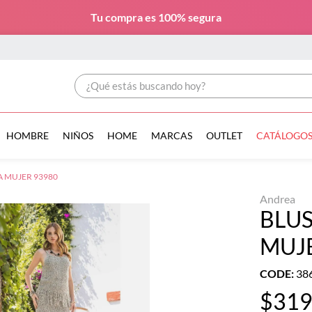
Tu compra es
100% segura
¿Qué estás buscando hoy?
HOMBRE
NIÑOS
HOME
MARCAS
OUTLET
CATÁLOGO
A MUJER 93980
Andrea
BLU
MUJ
CODE
:
38
$
31