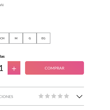
afé
CH
M
G
EG
las
＋
COMPRAR
CIONES