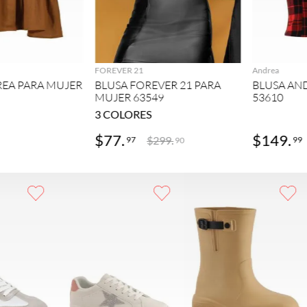
GREGAR
AGREGAR
FOREVER 21
Andrea
REA PARA MUJER
BLUSA FOREVER 21 PARA
BLUSA AN
MUJER 63549
53610
3
COLORES
$
77
.
$
149
.
$
299
.
97
99
90