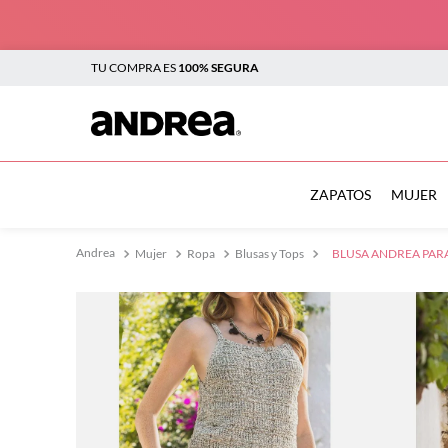
TU COMPRA ES
100% SEGURA
TÉRMINOS MÁS BUSCADOS
1
.
botas
ZAPATOS
MUJER
2
.
sandalias
Mujer
Ropa
Blusas y Tops
BLUSA ANDREA PAR
3
.
tenis mujer
4
.
zapatillas
5
.
tenis
6
.
tenis hombre
7
.
flats
8
.
plataforma