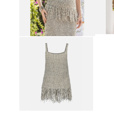
9
.
botas mujer
10
.
adidas