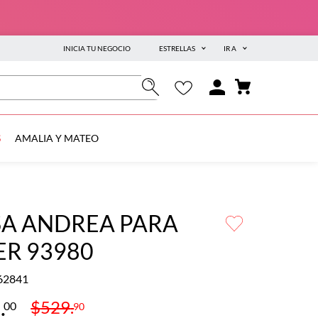
INICIA TU NEGOCIO
ESTRELLAS
IR A
S
AMALIA Y MATEO
SA ANDREA PARA
ER 93980
62841
9
.
$
529
.
00
90