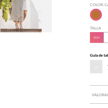
COLOR
:
C
TALLA
ECH
Guía de tal
－
VALORA