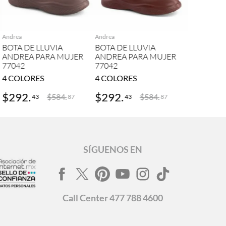
AGREGAR
AGREGAR
Andrea
Andrea
BOTA DE LLUVIA
BOTA DE LLUVIA
ANDREA PARA MUJER
ANDREA PARA MUJER
77042
77042
4
COLORES
4
COLORES
$
292
.
$
292
.
$
584
.
$
584
.
43
43
87
87
SÍGUENOS EN
Call
Center
477 788 4600