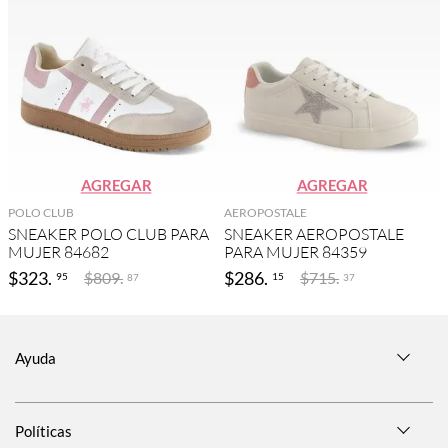
AGREGAR
AGREGAR
POLO CLUB
AEROPOSTALE
SNEAKER POLO CLUB PARA
SNEAKER AEROPOSTALE
MUJER 84682
PARA MUJER 84359
$
323
.
$
286
.
$
809
.
$
715
.
95
15
87
37
Ayuda
Políticas