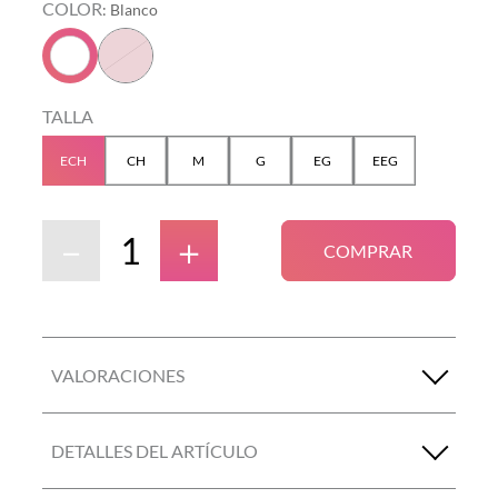
COLOR
:
Blanco
TALLA
ECH
CH
M
G
EG
EEG
－
＋
COMPRAR
VALORACIONES
DETALLES DEL ARTÍCULO