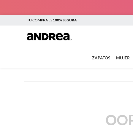
TU COMPRA ES
100% SEGURA
TÉRMINOS MÁS BUSCADOS
1
.
sandalias
ZAPATOS
MUJER
2
.
tenis mujer
3
.
zapatillas
4
.
tenis
5
.
tenis hombre
6
.
botas mujer
OOP
7
.
flats
8
.
plataforma