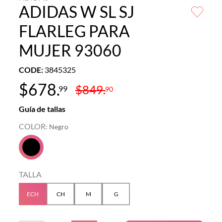
ADIDAS W SL SJ
FLARLEG PARA
MUJER 93060
CODE
:
3845325
$
678
.
$
849
.
99
90
Guía de tallas
COLOR
:
Negro
TALLA
ECH
CH
M
G