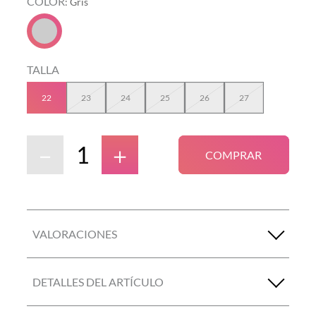
COLOR
:
Gris
TALLA
22
23
24
25
26
27
－
＋
COMPRAR
VALORACIONES
DETALLES DEL ARTÍCULO