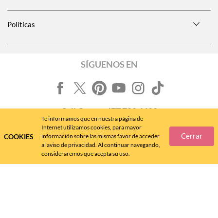
Políticas
SÍGUENOS EN
Call
Center
477 788 4600
Te informamos que en nuestra página de
Internet utilizamos cookies, para mayor
Cerrar
COOKIES
información sobre las mismas favor de acceder
al aviso de privacidad. Al continuar navegando,
consideraremos que acepta su uso.
Andrea MX ® 2024 - D.R.