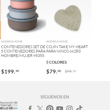
AGREGAR
AGREGAR
ANDREA HOME
ANDREA HOME
E
CONTENEDORES SET DE
COJÍN TAKE MY HEART
5 CONTENEDORES PARA
PARA NIÑOS 66283
HOMBRE/MUJER 95355
5
COLORES
$
199
.
$
79
.
$
99
.
90
00
90
SÍGUENOS EN