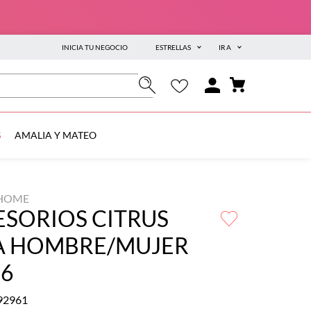
INICIA TU NEGOCIO
ESTRELLAS
IR A
S
AMALIA Y MATEO
HOME
ESORIOS CITRUS
A HOMBRE/MUJER
06
92961