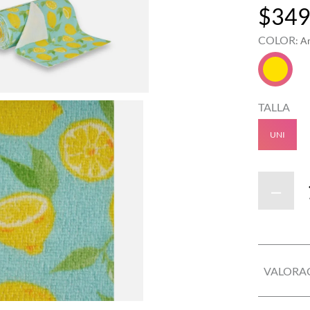
$
34
COLOR
:
Am
TALLA
UNI
－
VALORA