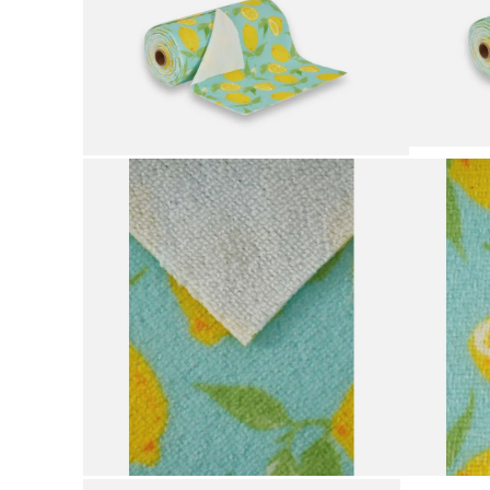
9
.
plataforma
10
.
adidas