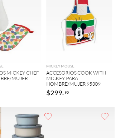
ANDREA H
AGREGAR
AGREGAR
ACCESOR
FRANCES
SE
MICKEY MOUSE
ACERO I
OS MICKEY CHEF
ACCESORIOS COOK WITH
HOMBRE
MBRE/MUJER
MICKEY PARA
HOMBRE/MUJER 95309
$
299
.
$
339
.
90
0