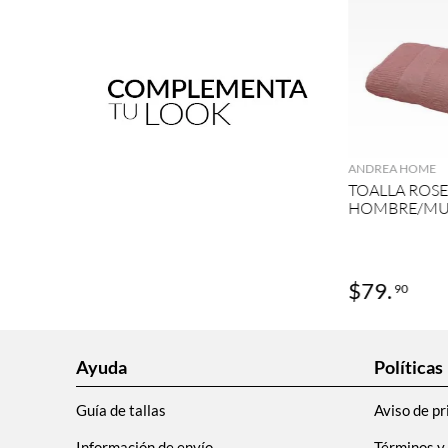
AGRE
ANDREA HOME
TOALLA ROSE
HOMBRE/MUJ
$
79
.
90
Ayuda
Políticas
Guía de tallas
Aviso de pr
Información de envío
Términos y