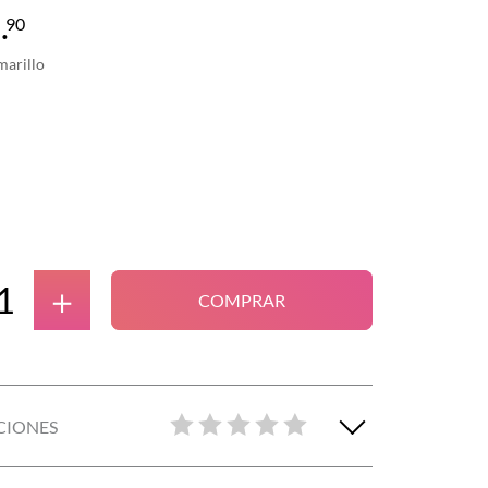
9
.
90
arillo
＋
COMPRAR
CIONES