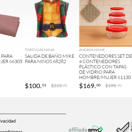
GAR
AGREGAR
AGREGAR
TORTUGAS NINJA
ANDREA HOME
 PARA
SALIDA DE BAÑO MIKE
CONTENEDORES SET D
ER 66305
PARA NIÑOS 68282
4 CONTENEDORES
PLÁSTICO CON TAPAS
DE VIDRIO PARA
HOMBRE/MUJER 61130
$
100
.
$
169
.
$
319
.
$
199
.
01
00
00
90
ivacidad
 condiciones