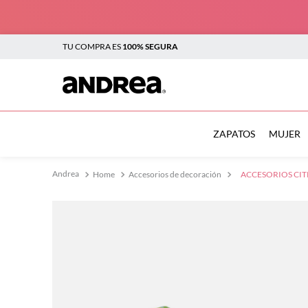
TU COMPRA ES
100% SEGURA
TÉRMINOS MÁS BUSCADOS
1
.
botas
ZAPATOS
MUJER
2
.
sandalias
Home
Accesorios de decoración
ACCESORIOS CIT
3
.
tenis mujer
4
.
zapatillas
5
.
tenis
6
.
tenis hombre
7
.
flats
8
.
botas mujer