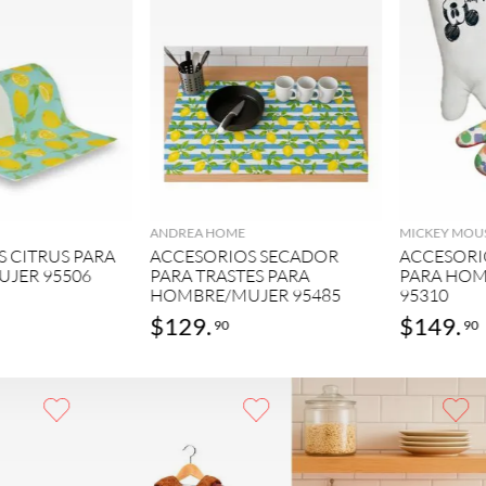
GREGAR
AGREGAR
ANDREA HOME
MICKEY MOU
 CITRUS PARA
ACCESORIOS SECADOR
ACCESORI
JER 95506
PARA TRASTES PARA
PARA HO
HOMBRE/MUJER 95485
95310
$
129
.
$
149
.
90
90