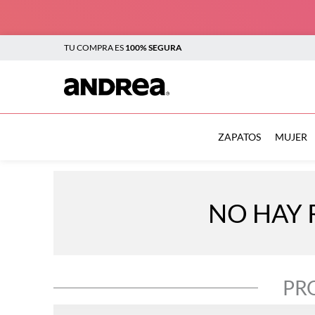
TU COMPRA ES
100% SEGURA
TÉRMINOS MÁS BUSCADOS
1
.
botas
ZAPATOS
MUJER
2
.
sandalias
3
.
tenis mujer
NO HAY 
4
.
zapatillas
5
.
tenis
6
.
tenis hombre
PR
7
.
flats
8
.
plataforma