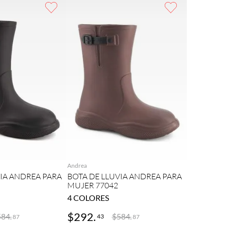
REGAR
AGREGAR
Andrea
VIA ANDREA PARA
BOTA DE LLUVIA ANDREA PARA
MUJER 77042
4
COLORES
$
292
.
584
.
$
584
.
43
87
87