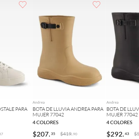
GAR
AGREGAR
AG
Andrea
Andrea
STALE PARA
BOTA DE LLUVIA ANDREA PARA
BOTA DE LLU
MUJER 77042
MUJER 77042
4
COLORES
4
COLORES
$
207
.
$
292
.
$
419
.
$
35
43
37
90