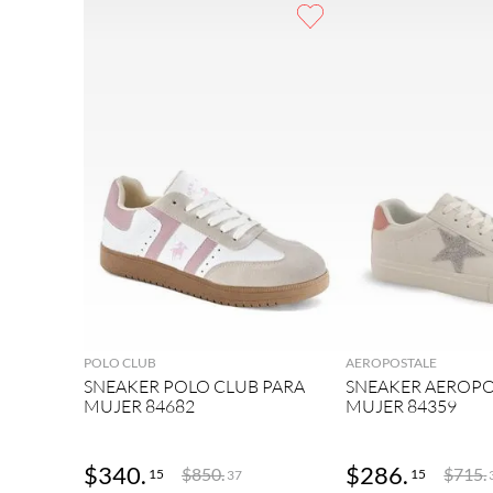
9
.
botas mujer
10
.
adidas
AGREGAR
AGRE
POLO CLUB
AEROPOSTALE
SNEAKER POLO CLUB PARA
SNEAKER AEROPO
MUJER 84682
MUJER 84359
$
340
.
$
286
.
$
850
.
$
715
.
15
15
37