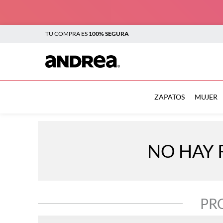
TU COMPRA ES
100% SEGURA
TÉRMINOS MÁS BUSCADOS
1
.
sandalias
ZAPATOS
MUJER
2
.
tenis mujer
3
.
zapatillas
NO HAY 
4
.
tenis
5
.
tenis hombre
6
.
botas mujer
PR
7
.
flats
8
.
plataforma