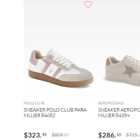
9
.
adidas
10
.
puma
AGREGAR
AGRE
POLO CLUB
AEROPOSTALE
SNEAKER POLO CLUB PARA
SNEAKER AEROPO
MUJER 84682
MUJER 84359
$
323
.
$
286
.
$
809
.
$
715
.
95
15
87