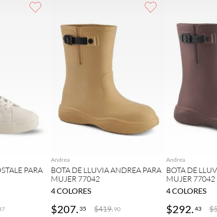
GAR
AGREGAR
AG
Andrea
Andrea
STALE PARA
BOTA DE LLUVIA ANDREA PARA
BOTA DE LLU
MUJER 77042
MUJER 77042
4
COLORES
4
COLORES
$
207
.
$
292
.
$
419
.
$
35
43
37
90