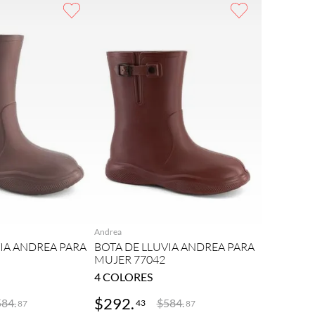
REGAR
AGREGAR
Andrea
VIA ANDREA PARA
BOTA DE LLUVIA ANDREA PARA
MUJER 77042
4
COLORES
$
292
.
584
.
$
584
.
43
87
87