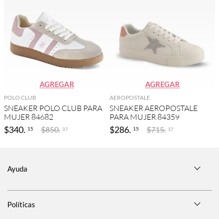
AGREGAR
AGREGAR
POLO CLUB
AEROPOSTALE
SNEAKER POLO CLUB PARA
SNEAKER AEROPOSTALE
MUJER 84682
PARA MUJER 84359
$
340
.
$
286
.
$
850
.
$
715
.
15
15
37
37
Ayuda
Políticas