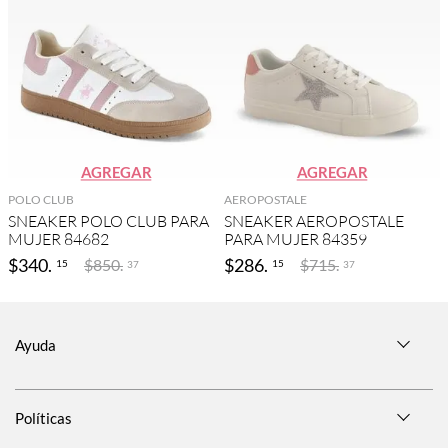
AGREGAR
AGREGAR
POLO CLUB
AEROPOSTALE
SNEAKER POLO CLUB PARA
SNEAKER AEROPOSTALE
MUJER 84682
PARA MUJER 84359
$
340
.
$
286
.
$
850
.
$
715
.
15
15
37
37
Ayuda
Políticas