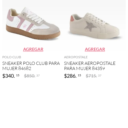
AGREGAR
AGREGAR
POLO CLUB
AEROPOSTALE
SNEAKER POLO CLUB PARA
SNEAKER AEROPOSTALE
MUJER 84682
PARA MUJER 84359
$
340
.
$
286
.
$
850
.
$
715
.
15
15
37
37