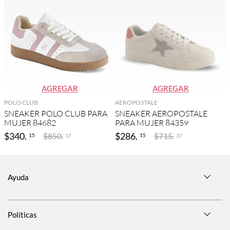
AGREGAR
AGREGAR
POLO CLUB
AEROPOSTALE
SNEAKER POLO CLUB PARA
SNEAKER AEROPOSTALE
MUJER 84682
PARA MUJER 84359
$
340
.
$
286
.
$
850
.
$
715
.
15
15
37
37
Ayuda
Políticas