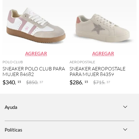
AGREGAR
AGREGAR
POLO CLUB
AEROPOSTALE
SNEAKER POLO CLUB PARA
SNEAKER AEROPOSTALE
MUJER 84682
PARA MUJER 84359
$
340
.
$
286
.
$
850
.
$
715
.
15
15
37
37
Ayuda
Políticas