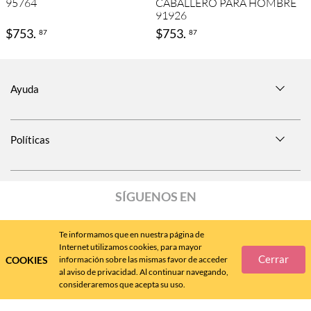
95764
CABALLERO PARA HOMBRE
91926
$
753
.
$
753
.
87
87
Ayuda
Políticas
SÍGUENOS EN
Te informamos que en nuestra página de
Internet utilizamos cookies, para mayor
Cerrar
COOKIES
información sobre las mismas favor de acceder
Call
Center
477 788 4600
al aviso de privacidad. Al continuar navegando,
consideraremos que acepta su uso.