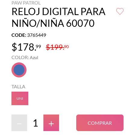
PAW PATROL
RELOJ DIGITAL PARA
NIÑO/NIÑA 60070
CODE
:
3765449
$
178
.
$
199
.
99
90
COLOR
:
Azul
TALLA
UNI
－
＋
COMPRAR