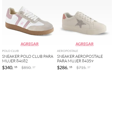
AGREGAR
AGREGAR
POLO CLUB
AEROPOSTALE
SNEAKER POLO CLUB PARA
SNEAKER AEROPOSTALE
MUJER 84682
PARA MUJER 84359
$
340
.
$
286
.
$
850
.
$
715
.
15
15
37
37