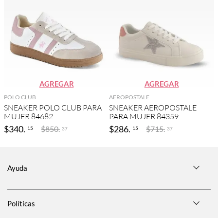
AGREGAR
AGREGAR
POLO CLUB
AEROPOSTALE
SNEAKER POLO CLUB PARA
SNEAKER AEROPOSTALE
MUJER 84682
PARA MUJER 84359
$
340
.
$
286
.
$
850
.
$
715
.
15
15
37
37
Ayuda
Políticas