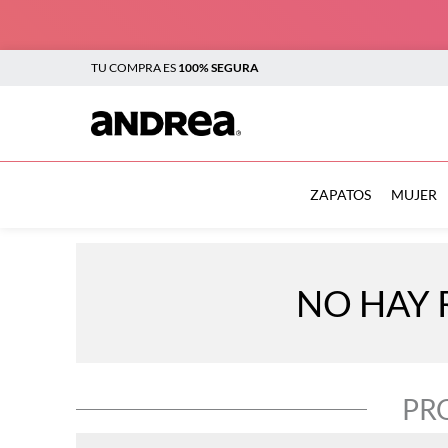
TU COMPRA ES
100% SEGURA
TÉRMINOS MÁS BUSCADOS
1
.
sandalias
ZAPATOS
MUJER
2
.
tenis mujer
3
.
zapatillas
NO HAY 
4
.
tenis
5
.
tenis hombre
6
.
botas mujer
PR
7
.
flats
8
.
plataforma