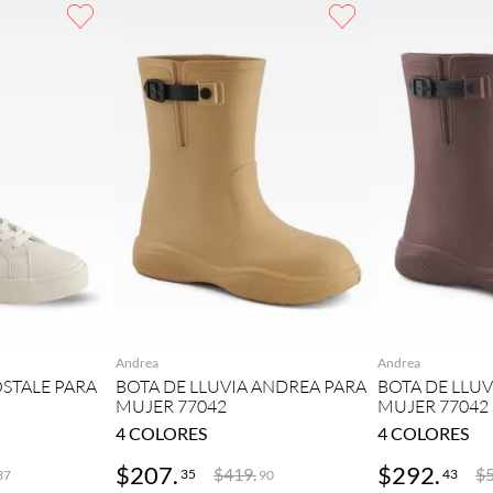
GAR
AGREGAR
AG
Andrea
Andrea
STALE PARA
BOTA DE LLUVIA ANDREA PARA
BOTA DE LLU
MUJER 77042
MUJER 77042
4
COLORES
4
COLORES
$
207
.
$
292
.
$
419
.
$
35
43
37
90