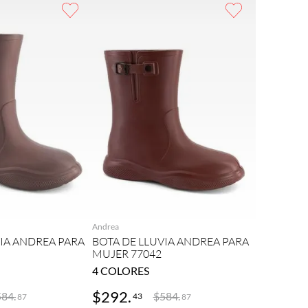
REGAR
AGREGAR
Andrea
VIA ANDREA PARA
BOTA DE LLUVIA ANDREA PARA
MUJER 77042
4
COLORES
$
292
.
584
.
$
584
.
43
87
87