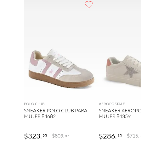
9
.
adidas
10
.
puma
AGREGAR
AGRE
POLO CLUB
AEROPOSTALE
SNEAKER POLO CLUB PARA
SNEAKER AEROPO
MUJER 84682
MUJER 84359
$
323
.
$
286
.
$
809
.
$
715
.
95
15
87