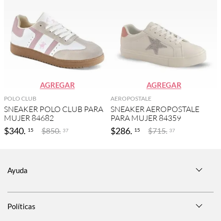
AGREGAR
AGREGAR
POLO CLUB
AEROPOSTALE
SNEAKER POLO CLUB PARA
SNEAKER AEROPOSTALE
MUJER 84682
PARA MUJER 84359
$
340
.
$
286
.
$
850
.
$
715
.
15
15
37
37
Ayuda
Políticas