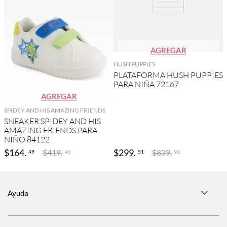
AGREGAR
HUSH PUPPIES
PLATAFORMA HUSH PUPPIES
PARA NIÑA 72167
AGREGAR
SPIDEY AND HIS AMAZING FRIENDS
SNEAKER SPIDEY AND HIS
AMAZING FRIENDS PARA
NIÑO 84122
$
164
.
$
299
.
$
419
.
$
839
.
49
51
90
90
Ayuda