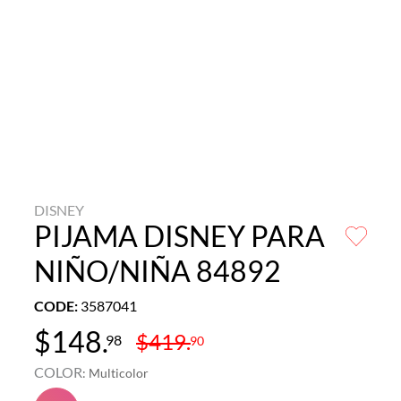
DISNEY
PIJAMA DISNEY PARA
NIÑO/NIÑA 84892
CODE
:
3587041
$
148
.
$
419
.
98
90
COLOR
:
Multicolor