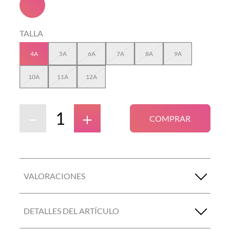
TALLA
4A
5A
6A
7A
8A
9A
10A
11A
12A
－
＋
COMPRAR
VALORACIONES
DETALLES DEL ARTÍCULO