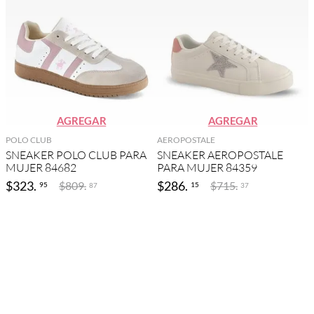
AGREGAR
AGREGAR
POLO CLUB
AEROPOSTALE
SNEAKER POLO CLUB PARA
SNEAKER AEROPOSTALE
MUJER 84682
PARA MUJER 84359
$
323
.
$
286
.
$
809
.
$
715
.
95
15
87
37