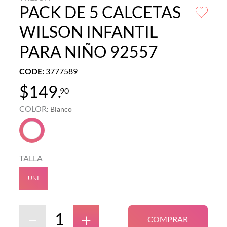
PACK DE 5 CALCETAS
WILSON INFANTIL
PARA NIÑO 92557
CODE
:
3777589
$
149
.
90
COLOR
:
Blanco
TALLA
UNI
－
＋
COMPRAR