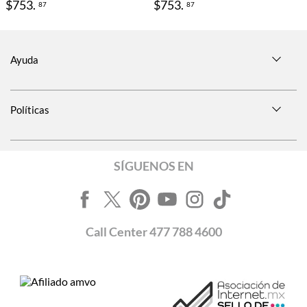
$
753
.
$
753
.
87
87
Ayuda
Políticas
SÍGUENOS EN
Call
Center
477 788 4600