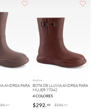
REGAR
AGREGAR
Andrea
VIA ANDREA PARA
BOTA DE LLUVIA ANDREA PARA
MUJER 77042
4
COLORES
$
292
.
584
.
$
584
.
43
87
87