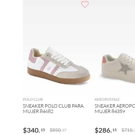
9
.
botas mujer
10
.
adidas
AGREGAR
AGRE
POLO CLUB
AEROPOSTALE
SNEAKER POLO CLUB PARA
SNEAKER AEROPO
MUJER 84682
MUJER 84359
$
340
.
$
286
.
$
850
.
$
715
.
15
15
37