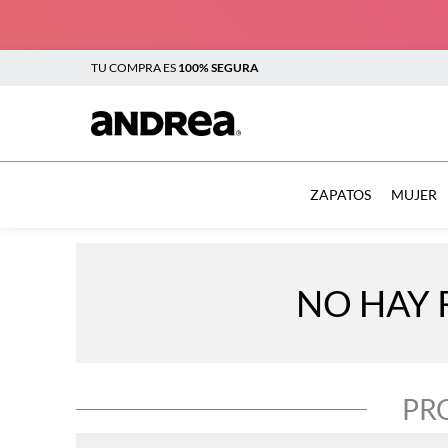
TU COMPRA ES
100% SEGURA
TÉRMINOS MÁS BUSCADOS
1
.
botas
ZAPATOS
MUJER
2
.
sandalias
3
.
tenis mujer
NO HAY 
4
.
zapatillas
5
.
tenis
6
.
tenis hombre
PR
7
.
flats
8
.
plataforma