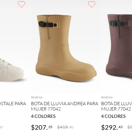
GAR
AGREGAR
AG
Andrea
Andrea
STALE PARA
BOTA DE LLUVIA ANDREA PARA
BOTA DE LLU
MUJER 77042
MUJER 77042
4
COLORES
4
COLORES
$
207
.
$
292
.
$
419
.
$
35
43
37
90