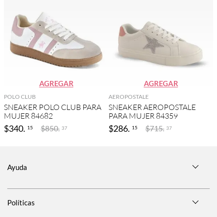
AGREGAR
AGREGAR
POLO CLUB
AEROPOSTALE
SNEAKER POLO CLUB PARA
SNEAKER AEROPOSTALE
MUJER 84682
PARA MUJER 84359
$
340
.
$
286
.
$
850
.
$
715
.
15
15
37
37
Ayuda
Políticas