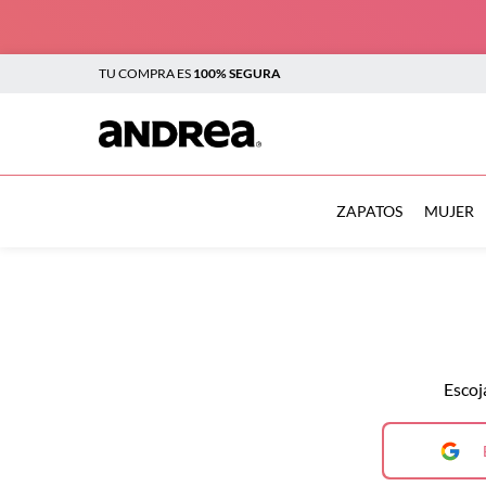
TU COMPRA ES
100% SEGURA
TÉRMINOS MÁS BUSCADOS
1
.
botas
ZAPATOS
MUJER
2
.
sandalias
3
.
tenis mujer
4
.
zapatillas
5
.
tenis
Escoj
6
.
tenis hombre
7
.
flats
8
.
botas mujer