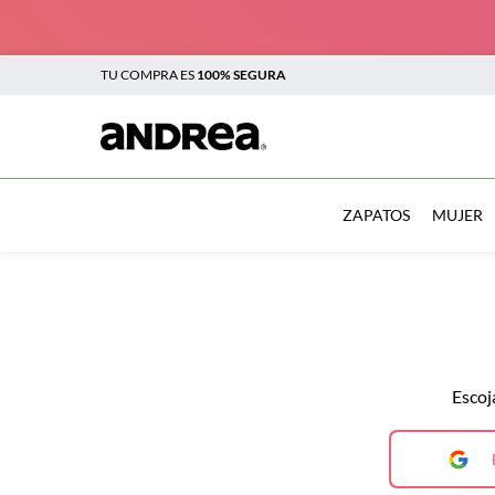
TU COMPRA ES
100% SEGURA
TÉRMINOS MÁS BUSCADOS
1
.
botas
ZAPATOS
MUJER
2
.
sandalias
3
.
tenis mujer
4
.
zapatillas
5
.
tenis
Escoj
6
.
tenis hombre
7
.
flats
8
.
botas mujer