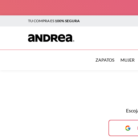
TU COMPRA ES
100% SEGURA
TÉRMINOS MÁS BUSCADOS
1
.
sandalias
ZAPATOS
MUJER
2
.
tenis mujer
3
.
zapatillas
4
.
tenis
5
.
tenis hombre
Escoj
6
.
botas mujer
7
.
flats
8
.
plataforma