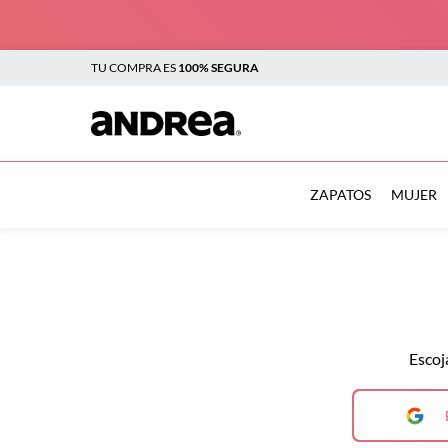
TU COMPRA ES
100% SEGURA
TÉRMINOS MÁS BUSCADOS
1
.
botas
ZAPATOS
MUJER
2
.
sandalias
3
.
tenis mujer
4
.
zapatillas
5
.
tenis
Escoj
6
.
tenis hombre
7
.
flats
8
.
botas mujer