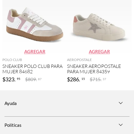
AGREGAR
AGREGAR
POLO CLUB
AEROPOSTALE
SNEAKER POLO CLUB PARA
SNEAKER AEROPOSTALE
MUJER 84682
PARA MUJER 84359
$
323
.
$
286
.
$
809
.
$
715
.
95
15
87
37
Ayuda
Políticas