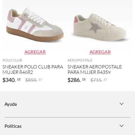
AGREGAR
AGREGAR
POLO CLUB
AEROPOSTALE
SNEAKER POLO CLUB PARA
SNEAKER AEROPOSTALE
MUJER 84682
PARA MUJER 84359
$
340
.
$
286
.
$
850
.
$
715
.
15
15
37
37
Ayuda
Políticas