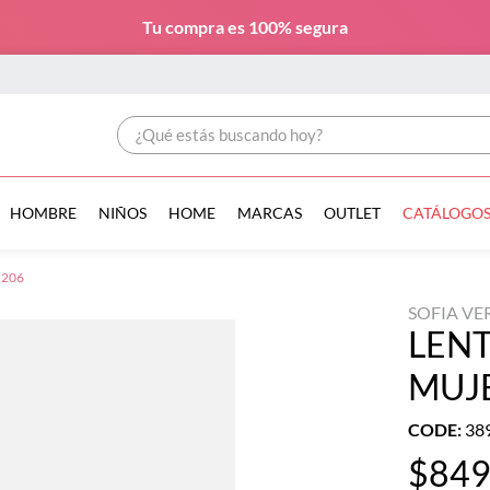
Tu compra es
100% segura
¿Qué estás buscando hoy?
HOMBRE
NIÑOS
HOME
MARCAS
OUTLET
CATÁLOGO
5206
SOFIA V
LENT
MUJ
CODE
:
38
$
84