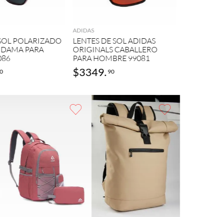
ADIDAS
AGREGAR
AGREGAR
LENTES 
ORIGINA
ADIDAS
HOMBRE
 SOL POLARIZADO
LENTES DE SOL ADIDAS
 DAMA PARA
ORIGINALS CABALLERO
086
PARA HOMBRE 99081
$
3349
.
$
2929
0
90
AGREGAR
AGREGAR