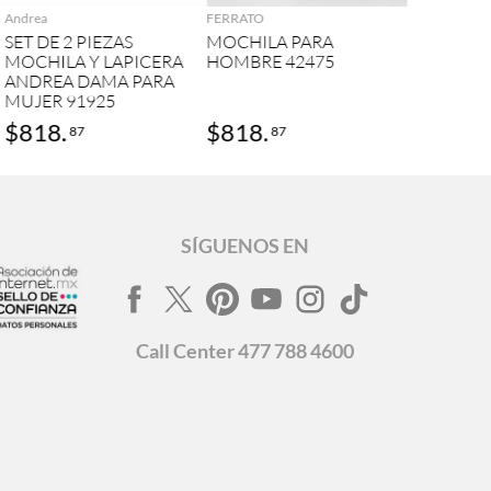
Andrea
FERRATO
SET DE 2 PIEZAS
MOCHILA PARA
MOCHILA Y LAPICERA
HOMBRE 42475
ANDREA DAMA PARA
MUJER 91925
$
818
.
$
818
.
87
87
SÍGUENOS EN
Call
Center
477 788 4600