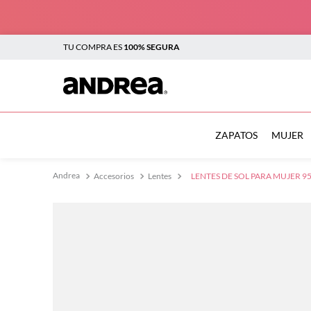
TU COMPRA ES
100% SEGURA
TÉRMINOS MÁS BUSCADOS
1
.
botas
ZAPATOS
MUJER
2
.
sandalias
Accesorios
Lentes
LENTES DE SOL PARA MUJER 9
3
.
tenis mujer
4
.
zapatillas
5
.
tenis
6
.
tenis hombre
7
.
flats
8
.
plataforma