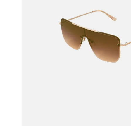
9
.
botas mujer
10
.
adidas