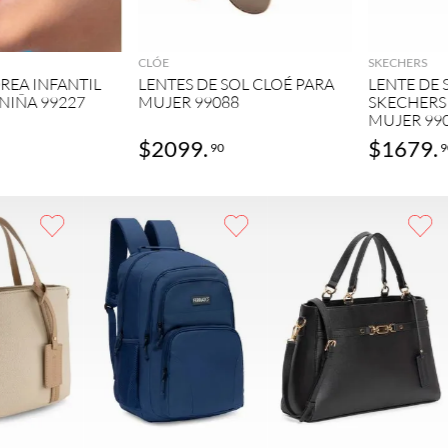
GREGAR
AGREGAR
CLÓE
SKECHERS
REA INFANTIL
LENTES DE SOL CLOÉ PARA
LENTE DE
NIÑA 99227
MUJER 99088
SKECHERS
MUJER 99
$
2099
.
$
1679
.
90
9
GAR
AGREGAR
AGREGAR