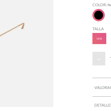
COLOR
:
N
TALLA
UNI
－
VALORA
DETALLE