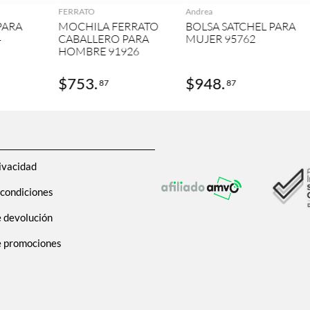
FERRATO
Andrea
PARA
MOCHILA FERRATO
BOLSA SATCHEL PARA
4
CABALLERO PARA
MUJER 95762
HOMBRE 91926
$
753
.
$
948
.
87
87
ivacidad
 condiciones
e devolución
de promociones