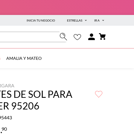
INICIA TU NEGOCIO
ESTRELLAS
IR A
S
AMALIA Y MATEO
ERGARA
ES DE SOL PARA
ER 95206
95443
9
.
90