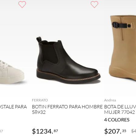
GAR
AGREGAR
AG
FERRATO
Andrea
STALE PARA
BOTIN FERRATO PARA HOMBRE
BOTA DE LLU
58932
MUJER 77042
4
COLORES
$
1234
.
$
207
.
$
87
35
37