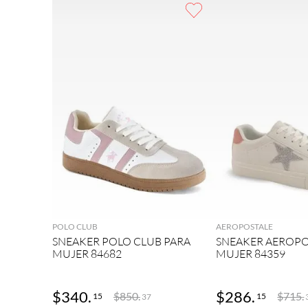
9
.
botas mujer
10
.
adidas
AGREGAR
AGRE
POLO CLUB
AEROPOSTALE
SNEAKER POLO CLUB PARA
SNEAKER AEROPO
MUJER 84682
MUJER 84359
$
340
.
$
286
.
$
850
.
$
715
.
15
15
37