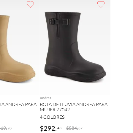
REGAR
AGREGAR
Andrea
VIA ANDREA PARA
BOTA DE LLUVIA ANDREA PARA
MUJER 77042
4
COLORES
$
292
.
419
.
$
584
.
43
90
87