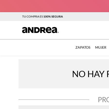
TU COMPRA ES
100% SEGURA
TÉRMINOS MÁS BUSCADOS
1
.
botas
ZAPATOS
MUJER
2
.
sandalias
3
.
tenis mujer
NO HAY 
4
.
zapatillas
5
.
tenis
6
.
tenis hombre
PR
7
.
flats
8
.
plataforma