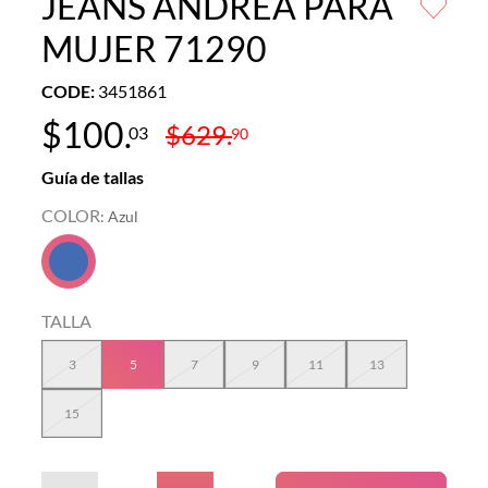
JEANS ANDREA PARA
MUJER 71290
CODE
:
3451861
$
100
.
$
629
.
03
90
Guía de tallas
COLOR
:
Azul
TALLA
3
5
7
9
11
13
15