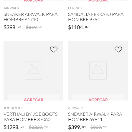
AIRWALK
FERRATO
SNEAKER AIRWALK PARA
SANDALIA FERRATO PARA
HOMBRE 61710
HOMBRE 9754
$
398
.
$
1104
.
$
819
.
96
87
90
AGREGAR
AGREGAR
JOE BOOTS
AIRWALK
VERTHALI BY JOE BOOTS
SNEAKER AIRWALK PARA
PARA HOMBRE 37060
HOMBRE 69941
$
1298
.
$
399
.
$
2229
.
$
839
.
92
04
90
90