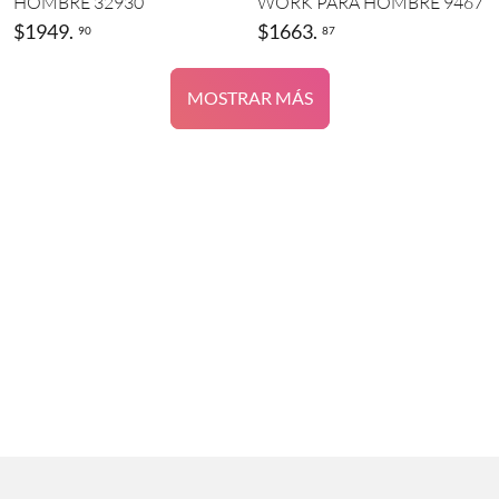
HOMBRE 32930
WORK PARA HOMBRE 9467
$
1949
.
$
1663
.
90
87
MOSTRAR MÁS