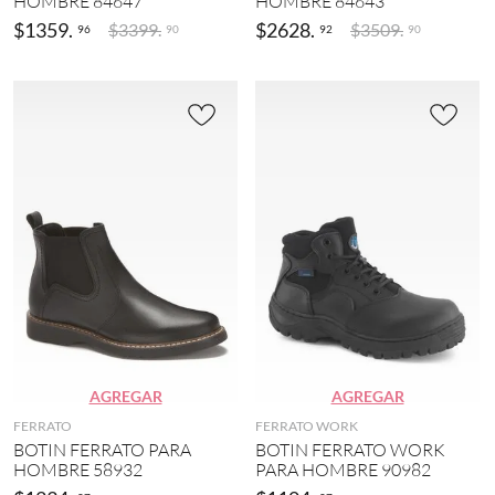
HOMBRE 84647
HOMBRE 84643
$
1359
.
$
2628
.
$
3399
.
$
3509
.
96
92
90
90
AGREGAR
AGREGAR
FERRATO
FERRATO WORK
BOTIN FERRATO PARA
BOTIN FERRATO WORK
HOMBRE 58932
PARA HOMBRE 90982