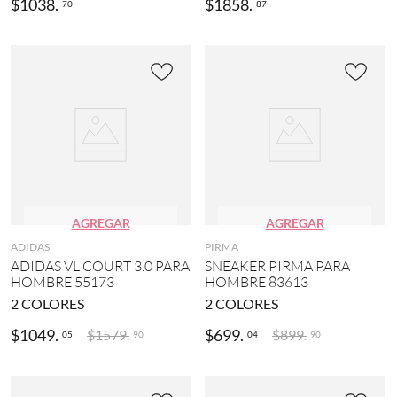
$
1038
.
$
1858
.
70
87
AGREGAR
AGREGAR
ADIDAS
PIRMA
ADIDAS VL COURT 3.0 PARA
SNEAKER PIRMA PARA
HOMBRE 55173
HOMBRE 83613
2
COLORES
2
COLORES
$
1049
.
$
699
.
$
1579
.
$
899
.
05
04
90
90