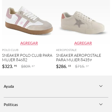
AGREGAR
AGREGAR
POLO CLUB
AEROPOSTALE
SNEAKER POLO CLUB PARA
SNEAKER AEROPOSTALE
MUJER 84682
PARA MUJER 84359
$
323
.
$
286
.
$
809
.
$
715
.
95
15
87
37
Ayuda
Políticas