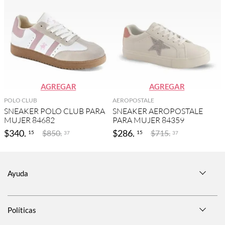
AGREGAR
AGREGAR
POLO CLUB
AEROPOSTALE
SNEAKER POLO CLUB PARA
SNEAKER AEROPOSTALE
MUJER 84682
PARA MUJER 84359
$
340
.
$
286
.
$
850
.
$
715
.
15
15
37
37
Ayuda
Políticas