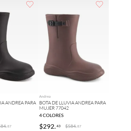
REGAR
AGREGAR
Andrea
VIA ANDREA PARA
BOTA DE LLUVIA ANDREA PARA
MUJER 77042
4
COLORES
$
292
.
584
.
$
584
.
43
87
87