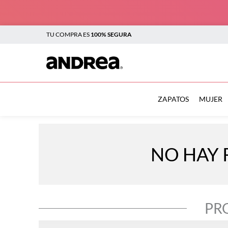
TU COMPRA ES
100% SEGURA
TÉRMINOS MÁS BUSCADOS
1
.
botas
ZAPATOS
MUJER
2
.
sandalias
3
.
tenis mujer
NO HAY 
4
.
zapatillas
5
.
tenis
6
.
tenis hombre
PR
7
.
flats
8
.
plataforma