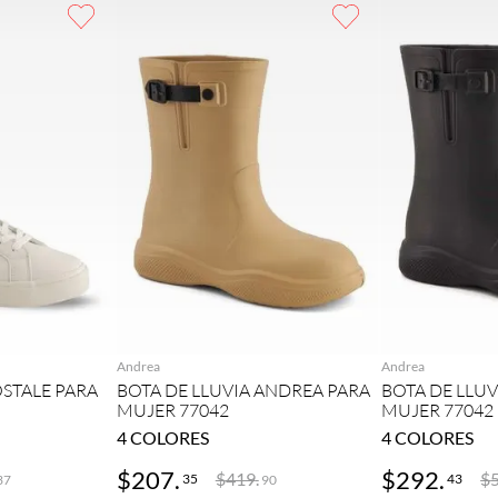
GAR
AGREGAR
AG
Andrea
Andrea
STALE PARA
BOTA DE LLUVIA ANDREA PARA
BOTA DE LLU
MUJER 77042
MUJER 77042
4
COLORES
4
COLORES
$
207
.
$
292
.
$
419
.
$
35
43
37
90