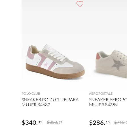
9
.
botas mujer
10
.
adidas
AGREGAR
AGRE
POLO CLUB
AEROPOSTALE
SNEAKER POLO CLUB PARA
SNEAKER AEROPO
MUJER 84682
MUJER 84359
$
340
.
$
286
.
$
850
.
$
715
.
15
15
37