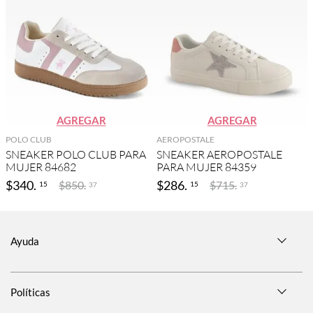
AGREGAR
AGREGAR
POLO CLUB
AEROPOSTALE
SNEAKER POLO CLUB PARA
SNEAKER AEROPOSTALE
MUJER 84682
PARA MUJER 84359
$
340
.
$
286
.
$
850
.
$
715
.
15
15
37
37
Ayuda
Políticas