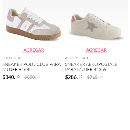
AGREGAR
AGREGAR
POLO CLUB
AEROPOSTALE
SNEAKER POLO CLUB PARA
SNEAKER AEROPOSTALE
MUJER 84682
PARA MUJER 84359
$
340
.
$
286
.
$
850
.
$
715
.
15
15
37
37