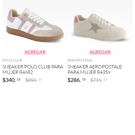
AGREGAR
AGREGAR
POLO CLUB
AEROPOSTALE
SNEAKER POLO CLUB PARA
SNEAKER AEROPOSTALE
MUJER 84682
PARA MUJER 84359
$
340
.
$
286
.
$
850
.
$
715
.
15
15
37
37