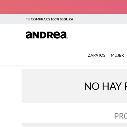
TU COMPRA ES
100% SEGURA
TÉRMINOS MÁS BUSCADOS
1
.
botas
ZAPATOS
MUJER
2
.
sandalias
3
.
tenis mujer
NO HAY 
4
.
zapatillas
5
.
tenis
6
.
tenis hombre
PR
7
.
flats
8
.
plataforma