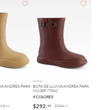
REGAR
AGREGAR
Andrea
VIA ANDREA PARA
BOTA DE LLUVIA ANDREA PARA
MUJER 77042
4
COLORES
$
292
.
419
.
$
584
.
43
90
87