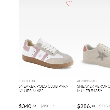
9
.
botas mujer
10
.
adidas
AGREGAR
AGRE
POLO CLUB
AEROPOSTALE
SNEAKER POLO CLUB PARA
SNEAKER AEROPO
MUJER 84682
MUJER 84359
$
340
.
$
286
.
$
850
.
$
715
.
15
15
37