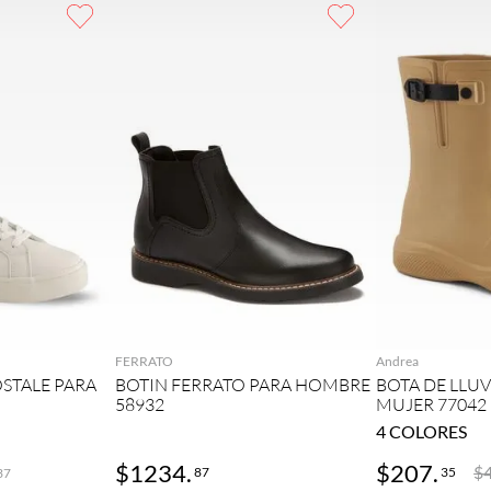
GAR
AGREGAR
AG
FERRATO
Andrea
STALE PARA
BOTIN FERRATO PARA HOMBRE
BOTA DE LLU
58932
MUJER 77042
4
COLORES
$
1234
.
$
207
.
$
87
35
37