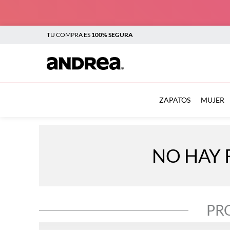
TU COMPRA ES
100% SEGURA
TÉRMINOS MÁS BUSCADOS
1
.
botas
ZAPATOS
MUJER
2
.
sandalias
3
.
tenis mujer
NO HAY 
4
.
zapatillas
5
.
tenis
6
.
tenis hombre
PR
7
.
flats
8
.
plataforma