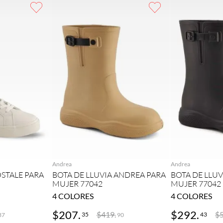
GAR
AGREGAR
AG
Andrea
Andrea
STALE PARA
BOTA DE LLUVIA ANDREA PARA
BOTA DE LLU
MUJER 77042
MUJER 77042
4
COLORES
4
COLORES
$
207
.
$
292
.
$
419
.
$
35
43
37
90