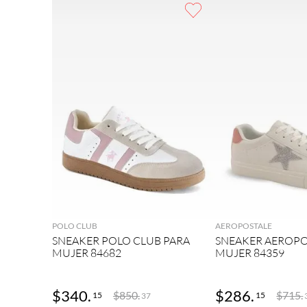
9
.
botas mujer
10
.
adidas
AGREGAR
AGRE
POLO CLUB
AEROPOSTALE
SNEAKER POLO CLUB PARA
SNEAKER AEROPO
MUJER 84682
MUJER 84359
$
340
.
$
286
.
$
850
.
$
715
.
15
15
37