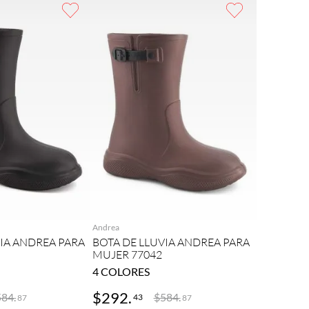
REGAR
AGREGAR
Andrea
VIA ANDREA PARA
BOTA DE LLUVIA ANDREA PARA
MUJER 77042
4
COLORES
$
292
.
584
.
$
584
.
43
87
87