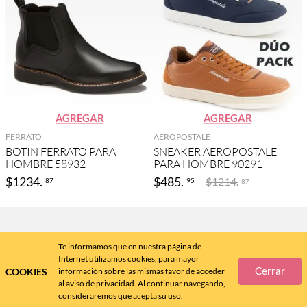
AGREGAR
AGREGAR
FERRATO
AEROPOSTALE
BOTIN FERRATO PARA
SNEAKER AEROPOSTALE
HOMBRE 58932
PARA HOMBRE 90291
$
1234
.
$
485
.
$
1214
.
87
95
87
Ayuda
Te informamos que en nuestra página de
Internet utilizamos cookies, para mayor
Cerrar
COOKIES
información sobre las mismas favor de acceder
al aviso de privacidad. Al continuar navegando,
Políticas
consideraremos que acepta su uso.