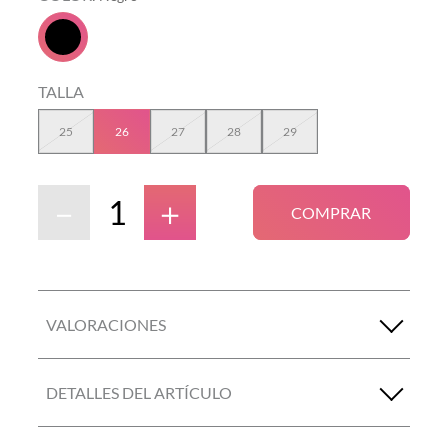
TALLA
25
26
27
28
29
－
＋
COMPRAR
VALORACIONES
DETALLES DEL ARTÍCULO