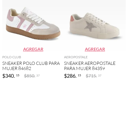
AGREGAR
AGREGAR
POLO CLUB
AEROPOSTALE
SNEAKER POLO CLUB PARA
SNEAKER AEROPOSTALE
MUJER 84682
PARA MUJER 84359
$
340
.
$
286
.
$
850
.
$
715
.
15
15
37
37