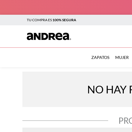
TU COMPRA ES
100% SEGURA
TÉRMINOS MÁS BUSCADOS
1
.
sandalias
ZAPATOS
MUJER
2
.
tenis mujer
3
.
zapatillas
NO HAY 
4
.
tenis
5
.
tenis hombre
6
.
botas mujer
PR
7
.
flats
8
.
plataforma