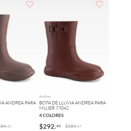
REGAR
AGREGAR
Andrea
VIA ANDREA PARA
BOTA DE LLUVIA ANDREA PARA
MUJER 77042
4
COLORES
$
292
.
584
.
$
584
.
43
87
87