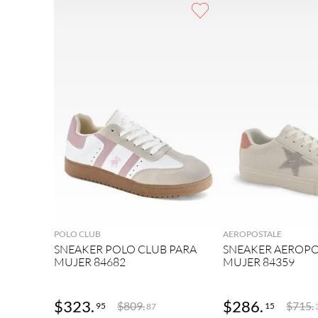
9
.
adidas
10
.
puma
AGREGAR
AGRE
POLO CLUB
AEROPOSTALE
SNEAKER POLO CLUB PARA
SNEAKER AEROPO
MUJER 84682
MUJER 84359
$
323
.
$
286
.
$
809
.
$
715
.
95
15
87