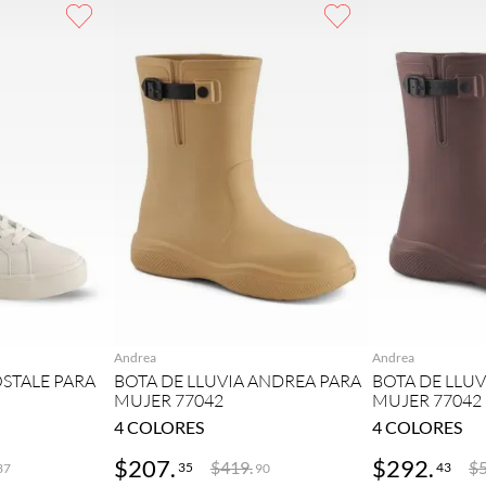
GAR
AGREGAR
AG
Andrea
Andrea
STALE PARA
BOTA DE LLUVIA ANDREA PARA
BOTA DE LLU
MUJER 77042
MUJER 77042
4
COLORES
4
COLORES
$
207
.
$
292
.
$
419
.
$
35
43
37
90