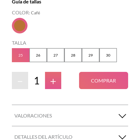
Guía de tallas
COLOR
:
Café
TALLA
25
26
27
28
29
30
－
＋
COMPRAR
VALORACIONES
DETALLES DEL ARTÍCULO