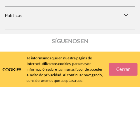
Políticas
SÍGUENOS EN
Te informamos que en nuestra página de
Internet utilizamos cookies, para mayor
Cerrar
COOKIES
información sobre las mismas favor de acceder
Call
Center
477 788 4600
al aviso de privacidad. Al continuar navegando,
consideraremos que acepta su uso.
Andrea MX ® 2024 - D.R.