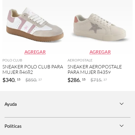
AGREGAR
AGREGAR
POLO CLUB
AEROPOSTALE
SNEAKER POLO CLUB PARA
SNEAKER AEROPOSTALE
MUJER 84682
PARA MUJER 84359
$
340
.
$
286
.
$
850
.
$
715
.
15
15
37
37
Ayuda
Políticas